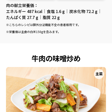
肉の献立栄養価：
エネルギー 487 kcal
食塩 1.6 g
炭水化物 72.2 g
たんぱく質 27.7 g
脂質 22 g
※こちらのレシピは膵外分泌機能不全の患者様用です。
※栄養価は主食の白米150gを含みます。
牛肉の味噌炒め
主菜